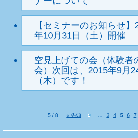
ナーについて
【セミナーのお知らせ】2
年10月31日（土）開催
空見上げての会（体験者
会）次回は、2015年9月2
（木）です！
»
5 / 8
« 先頭
...
3
4
5
6
7