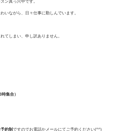
ーズン真っ只中です。
味わいながら、日々仕事に勤しんでいます。
遅れてしまい、申し訳ありません。
3時集合）
全予約制
ですのでお電話かメールにてご予約ください(^^)