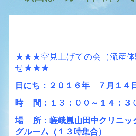
★★★空見上げての会（流産体
せ★★★
日にち：２０１６年 ７月１４
時 間：１３：００～１４：３
場 所：嵯峨嵐山田中クリニッ
グルーム（１３時集合）